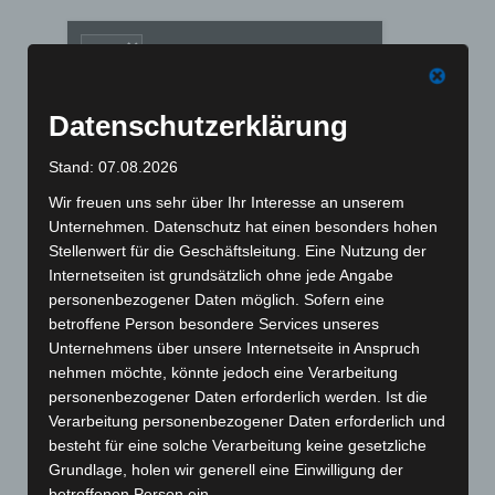
Datenschutzerklärung
Stand: 07.08.2026
Wir freuen uns sehr über Ihr Interesse an unserem
Unternehmen. Datenschutz hat einen besonders hohen
Stellenwert für die Geschäftsleitung. Eine Nutzung der
Internetseiten ist grundsätzlich ohne jede Angabe
personenbezogener Daten möglich. Sofern eine
betroffene Person besondere Services unseres
Art.-Nr. 11207-3
Unternehmens über unsere Internetseite in Anspruch
tie, pure silk, jacquard woven, 8,5 cm width,
smaler width available, quantity on request
nehmen möchte, könnte jedoch eine Verarbeitung
personenbezogener Daten erforderlich werden. Ist die
Price: 5,00 € plus tax & shipping
Verarbeitung personenbezogener Daten erforderlich und
besteht für eine solche Verarbeitung keine gesetzliche
Grundlage, holen wir generell eine Einwilligung der
betroffenen Person ein.