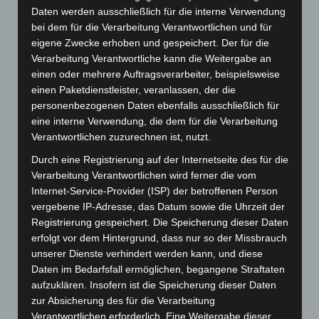
Daten werden ausschließlich für die interne Verwendung
bei dem für die Verarbeitung Verantwortlichen und für
eigene Zwecke erhoben und gespeichert. Der für die
Verarbeitung Verantwortliche kann die Weitergabe an
einen oder mehrere Auftragsverarbeiter, beispielsweise
einen Paketdienstleister, veranlassen, der die
personenbezogenen Daten ebenfalls ausschließlich für
eine interne Verwendung, die dem für die Verarbeitung
Verantwortlichen zuzurechnen ist, nutzt.
Durch eine Registrierung auf der Internetseite des für die
Verarbeitung Verantwortlichen wird ferner die vom
Internet-Service-Provider (ISP) der betroffenen Person
vergebene IP-Adresse, das Datum sowie die Uhrzeit der
Art.-Nr. 11224-5
Registrierung gespeichert. Die Speicherung dieser Daten
tie, pure silk, jacquard woven, 8,5 cm width,
smaler width available, quantity on request
erfolgt vor dem Hintergrund, dass nur so der Missbrauch
unserer Dienste verhindert werden kann, und diese
Price: 5,00 € plus tax & shipping
Daten im Bedarfsfall ermöglichen, begangene Straftaten
aufzuklären. Insofern ist die Speicherung dieser Daten
zur Absicherung des für die Verarbeitung
Verantwortlichen erforderlich. Eine Weitergabe dieser