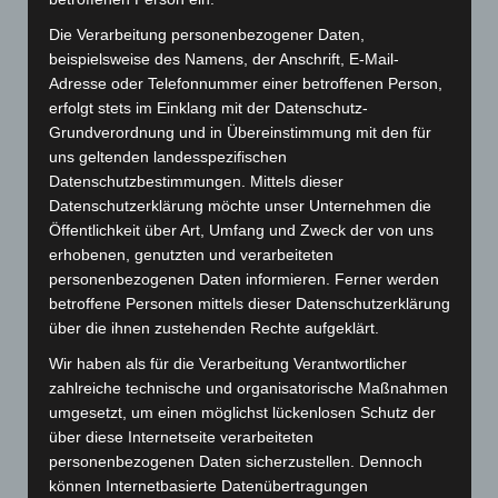
Die Verarbeitung personenbezogener Daten,
beispielsweise des Namens, der Anschrift, E-Mail-
Adresse oder Telefonnummer einer betroffenen Person,
erfolgt stets im Einklang mit der Datenschutz-
Grundverordnung und in Übereinstimmung mit den für
uns geltenden landesspezifischen
Datenschutzbestimmungen. Mittels dieser
Datenschutzerklärung möchte unser Unternehmen die
Öffentlichkeit über Art, Umfang und Zweck der von uns
erhobenen, genutzten und verarbeiteten
personenbezogenen Daten informieren. Ferner werden
Art.-Nr. 11208-1
tie, pure silk, jacquard woven, 8,5 cm width,
betroffene Personen mittels dieser Datenschutzerklärung
smaler width available, quantity on request
über die ihnen zustehenden Rechte aufgeklärt.
Price: 5,00 € plus tax & shipping
Wir haben als für die Verarbeitung Verantwortlicher
zahlreiche technische und organisatorische Maßnahmen
umgesetzt, um einen möglichst lückenlosen Schutz der
über diese Internetseite verarbeiteten
personenbezogenen Daten sicherzustellen. Dennoch
können Internetbasierte Datenübertragungen