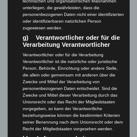
tie, pure silk, jacquard woven, 8,5 cm width,
technischen und organisatorischen Maßnahmen
smaler width available, quantity on request
unterliegen, die gewährleisten, dass die
personenbezogenen Daten nicht einer identifizierten
Price: 5,00 € plus tax & shipping
oder identifizierbaren natürlichen Person
zugewiesen werden.
g) Verantwortlicher oder für die
Verarbeitung Verantwortlicher
Verantwortlicher oder für die Verarbeitung
Verantwortlicher ist die natürliche oder juristische
Person, Behörde, Einrichtung oder andere Stelle,
die allein oder gemeinsam mit anderen über die
Zwecke und Mittel der Verarbeitung von
personenbezogenen Daten entscheidet. Sind die
Zwecke und Mittel dieser Verarbeitung durch das
Unionsrecht oder das Recht der Mitgliedstaaten
vorgegeben, so kann der Verantwortliche
beziehungsweise können die bestimmten Kriterien
Art.-Nr. 11214-2
tie, pure silk, jacquard woven, 8,5 cm width,
seiner Benennung nach dem Unionsrecht oder dem
smaler width available, quantity on request
Recht der Mitgliedstaaten vorgesehen werden.
Price: 5,00 € plus tax & shipping