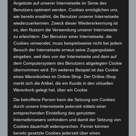
Angebote auf unserer Internetseite im Sinne des
Benutzers optimiert werden. Cookies ermöglichen uns,
wie bereits erwähnt, die Benutzer unserer Internetseite
wiederzuerkennen. Zweck dieser Wiedererkennung ist
es, den Nutzern die Verwendung unserer Internetseite
Art.-Nr. 11219-2
zu erleichtern. Der Benutzer einer Internetseite, die
tie, pure silk, jacquard woven, 8,5 cm width,
Cookies verwendet, muss beispielsweise nicht bei jedem
smaler width available, quantity on request
Besuch der Internetseite erneut seine Zugangsdaten
Price: 5,00 € plus tax & shipping
eingeben, weil dies von der Internetseite und dem auf
dem Computersystem des Benutzers abgelegten Cookie
übernommen wird. Ein weiteres Beispiel ist das Cookie
eines Warenkorbes im Online-Shop. Der Online-Shop
merkt sich die Artikel, die ein Kunde in den virtuellen
Warenkorb gelegt hat, über ein Cookie.
Die betroffene Person kann die Setzung von Cookies
durch unsere Internetseite jederzeit mittels einer
entsprechenden Einstellung des genutzten
Internetbrowsers verhindern und damit der Setzung von
Cookies dauerhaft widersprechen. Ferner können
bereits gesetzte Cookies jederzeit über einen