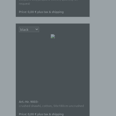
request
Speicherplatz und Datenbankdienste,
Sicherheitsleistungen sowie technische
Price: 0,00 € plus tax & shipping
Wartungsleistungen, die wir zum Zwecke des Betriebs
dieses Onlineangebotes einsetzen.
Hierbei verarbeiten wir, bzw. unser Hostinganbieter
Bestandsdaten, Kontaktdaten, Inhaltsdaten,
Vertragsdaten, Nutzungsdaten, Meta- und
Kommunikationsdaten von Kunden, Interessenten und
Besuchern dieses Onlineangebotes auf Grundlage
unserer berechtigten Interessen an einer effizienten und
sicheren Zurverfügungstellung dieses Onlineangebotes
gem. Art. 6 Abs. 1 lit. f DSGVO i.V.m. Art. 28 DSGVO
(Abschluss Auftragsverarbeitungsvertrag).
Routinemäßige Löschung und
Sperrung von personenbezogenen
Daten
Art.-Nr. 9003-
crushed shawhl, cotton, 50x180cm uncrushed
Der für die Verarbeitung Verantwortliche verarbeitet und
Price: 0,00 € plus tax & shipping
speichert personenbezogene Daten der betroffenen