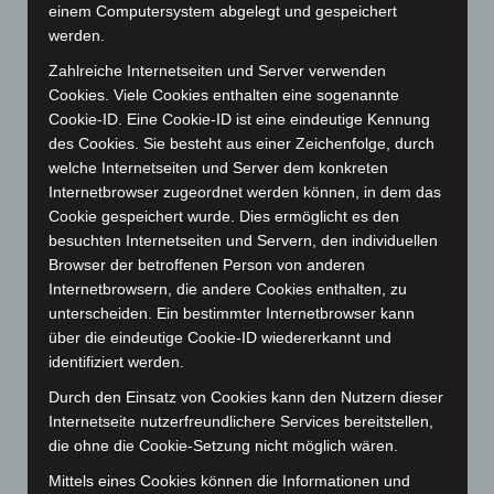
einem Computersystem abgelegt und gespeichert
werden.
Zahlreiche Internetseiten und Server verwenden
Cookies. Viele Cookies enthalten eine sogenannte
Cookie-ID. Eine Cookie-ID ist eine eindeutige Kennung
des Cookies. Sie besteht aus einer Zeichenfolge, durch
welche Internetseiten und Server dem konkreten
Art.-Nr. 11218-1
Internetbrowser zugeordnet werden können, in dem das
tie, pure silk, jacquard woven, 8,5 cm width,
Cookie gespeichert wurde. Dies ermöglicht es den
smaler width available, quantity on request
besuchten Internetseiten und Servern, den individuellen
Price: 5,00 € plus tax & shipping
Browser der betroffenen Person von anderen
Internetbrowsern, die andere Cookies enthalten, zu
unterscheiden. Ein bestimmter Internetbrowser kann
über die eindeutige Cookie-ID wiedererkannt und
identifiziert werden.
Durch den Einsatz von Cookies kann den Nutzern dieser
Internetseite nutzerfreundlichere Services bereitstellen,
die ohne die Cookie-Setzung nicht möglich wären.
Mittels eines Cookies können die Informationen und