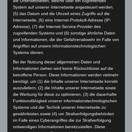
die Unterwebseiten, welche über ein zugreifendes
Art.-Nr. 11221-1
System auf unserer Internetseite angesteuert werden,
tie, pure silk, jacquard woven, 8,5 cm width,
smaler width available, quantity on request
(5) das Datum und die Uhrzeit eines Zugriffs auf die
Internetseite, (6) eine Internet-Protokoll-Adresse (IP-
Price: 5,00 € plus tax & shipping
Adresse), (7) der Internet-Service-Provider des
zugreifenden Systems und (8) sonstige ähnliche Daten
und Informationen, die der Gefahrenabwehr im Falle von
Angriffen auf unsere informationstechnologischen
Systeme dienen.
Bei der Nutzung dieser allgemeinen Daten und
Informationen ziehen wird keine Rückschlüsse auf die
betroffene Person. Diese Informationen werden vielmehr
benötigt, um (1) die Inhalte unserer Internetseite korrekt
auszuliefern, (2) die Inhalte unserer Internetseite sowie
die Werbung für diese zu optimieren, (3) die dauerhafte
Funktionsfähigkeit unserer informationstechnologischen
Systeme und der Technik unserer Internetseite zu
gewährleisten sowie (4) um Strafverfolgungsbehörden
Art.-Nr. 11222-2
im Falle eines Cyberangriffes die zur Strafverfolgung
tie, pure silk, jacquard woven, 8,5 cm width,
notwendigen Informationen bereitzustellen. Diese
smaler width available, quantity on request