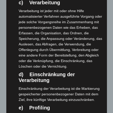
c) Verarbeitung
Verarbeitung ist jeder mit oder ohne Hilfe
automatisierter Verfahren ausgeführte Vorgang oder
jede solche Vorgangsreihe im Zusammenhang mit
Art.-Nr. 11211-1
tie, pure silk, jacquard woven, 8,5 cm width,
personenbezogenen Daten wie das Erheben, das
smaler width available, quantity on request
Erfassen, die Organisation, das Ordnen, die
Speicherung, die Anpassung oder Veränderung, das
Price: 5,00 € plus tax & shipping
Auslesen, das Abfragen, die Verwendung, die
Offenlegung durch Übermittlung, Verbreitung oder
eine andere Form der Bereitstellung, den Abgleich
oder die Verknüpfung, die Einschränkung, das
Löschen oder die Vernichtung.
d) Einschränkung der
Verarbeitung
Einschränkung der Verarbeitung ist die Markierung
gespeicherter personenbezogener Daten mit dem
Ziel, ihre künftige Verarbeitung einzuschränken.
e) Profiling