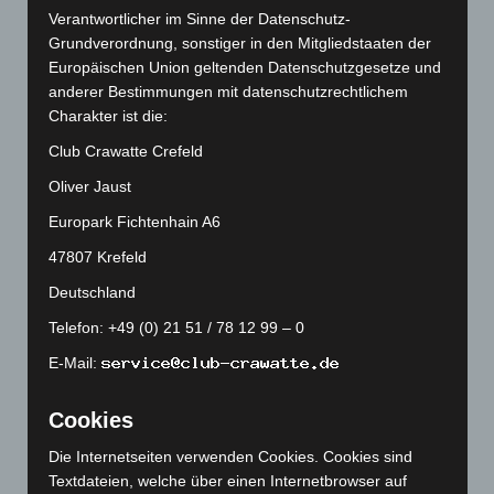
Verantwortlicher im Sinne der Datenschutz-
Grundverordnung, sonstiger in den Mitgliedstaaten der
Europäischen Union geltenden Datenschutzgesetze und
anderer Bestimmungen mit datenschutzrechtlichem
Charakter ist die:
Club Crawatte Crefeld
Oliver Jaust
Europark Fichtenhain A6
Art.-Nr. 11217-1
47807 Krefeld
tie, pure silk, jacquard woven, 8,5 cm width,
smaler width available, quantity on request
Deutschland
Price: 5,00 € plus tax & shipping
Telefon: +49 (0) 21 51 / 78 12 99 – 0
E-Mail:
Cookies
Die Internetseiten verwenden Cookies. Cookies sind
Textdateien, welche über einen Internetbrowser auf