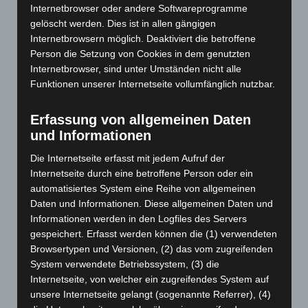
Internetbrowser oder andere Softwareprogramme
gelöscht werden. Dies ist in allen gängigen
Internetbrowsern möglich. Deaktiviert die betroffene
Art.-Nr. 11220-1
Person die Setzung von Cookies in dem genutzten
tie, pure silk, jacquard woven, 8,5 cm width,
smaler width available, quantity on request
Internetbrowser, sind unter Umständen nicht alle
Funktionen unserer Internetseite vollumfänglich nutzbar.
Price: 5,00 € plus tax & shipping
Erfassung von allgemeinen Daten
und Informationen
Die Internetseite erfasst mit jedem Aufruf der
Internetseite durch eine betroffene Person oder ein
automatisiertes System eine Reihe von allgemeinen
Daten und Informationen. Diese allgemeinen Daten und
Informationen werden in den Logfiles des Servers
gespeichert. Erfasst werden können die (1) verwendeten
Browsertypen und Versionen, (2) das vom zugreifenden
System verwendete Betriebssystem, (3) die
Internetseite, von welcher ein zugreifendes System auf
unsere Internetseite gelangt (sogenannte Referrer), (4)