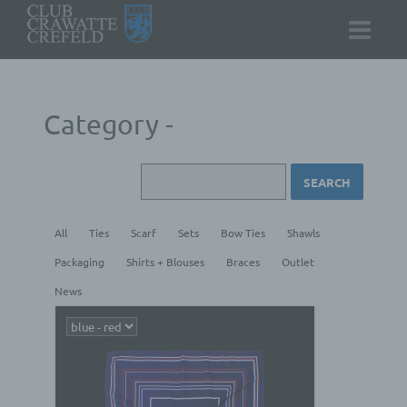
Category -
All
Ties
Scarf
Sets
Bow Ties
Shawls
Packaging
Shirts + Blouses
Braces
Outlet
News