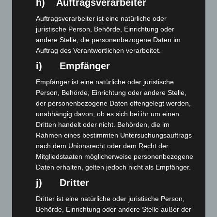
h) Auftragsverarbeiter
Auftragsverarbeiter ist eine natürliche oder
juristische Person, Behörde, Einrichtung oder
andere Stelle, die personenbezogene Daten im
Auftrag des Verantwortlichen verarbeitet.
i) Empfänger
Empfänger ist eine natürliche oder juristische
Person, Behörde, Einrichtung oder andere Stelle,
der personenbezogene Daten offengelegt werden,
unabhängig davon, ob es sich bei ihr um einen
Dritten handelt oder nicht. Behörden, die im
Rahmen eines bestimmten Untersuchungsauftrags
nach dem Unionsrecht oder dem Recht der
Mitgliedstaaten möglicherweise personenbezogene
Art.-Nr. 11215-1
tie, pure silk, jacquard woven, 8,5 cm width,
Daten erhalten, gelten jedoch nicht als Empfänger.
smaler width available, quantity on request
j) Dritter
Price: 5,00 € plus tax & shipping
Dritter ist eine natürliche oder juristische Person,
Behörde, Einrichtung oder andere Stelle außer der