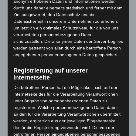
anonym erhobenen Daten und Informationen werden
Price: 0,00 € plus tax & shipping
durch uns daher einerseits statistisch und ferner mit dem
Ziel ausgewertet, den Datenschutz und die
Datensicherheit in unserem Unternehmen zu erhöhen,
um letztlich ein optimales Schutzniveau für die von uns
verarbeiteten personenbezogenen Daten
sicherzustellen. Die anonymen Daten der Server-Logfiles
werden getrennt von allen durch eine betroffene Person
angegebenen personenbezogenen Daten gespeichert.
Registrierung auf unserer
Internetseite
Die betroffene Person hat die Möglichkeit, sich auf der
Internetseite des für die Verarbeitung Verantwortlichen
unter Angabe von personenbezogenen Daten zu
Art.-Nr. 11223-0
registrieren. Welche personenbezogenen Daten dabei
tie, pure silk, jacquard woven, 8,5 cm width,
an den für die Verarbeitung Verantwortlichen übermittelt
smaler width available, quantity on request
werden, ergibt sich aus der jeweiligen Eingabemaske,
Price: 5,00 € plus tax & shipping
die für die Registrierung verwendet wird. Die von der
betroffenen Person eingegebenen personenbezogenen