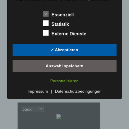
Daten an Dritte erfolgt grundsätzlich nicht, sofern keine
gesetzliche Pflicht zur Weitergabe besteht oder die
Essenziell
Weitergabe der Strafverfolgung dient.
Statistik
Die Registrierung der betroffenen Person unter
freiwilliger Angabe personenbezogener Daten dient dem
Externe Dienste
für die Verarbeitung Verantwortlichen dazu, der
betroffenen Person Inhalte oder Leistungen anzubieten,
✓ Akzeptieren
die aufgrund der Natur der Sache nur registrierten
Benutzern angeboten werden können. Registrierten
Personen steht die Möglichkeit frei, die bei der
Auswahl speichern
Art.-Nr. 11225-0
Registrierung angegebenen personenbezogenen Daten
tie, pure silk, jacquard woven, 8,5 cm width,
jederzeit abzuändern oder vollständig aus dem
smaler width available, quantity on request
Personalisieren
Datenbestand des für die Verarbeitung Verantwortlichen
Price: 5,00 € plus tax & shipping
löschen zu lassen.
Impressum
|
Datenschutzbedingungen
Der für die Verarbeitung Verantwortliche erteilt jeder
betroffenen Person jederzeit auf Anfrage Auskunft
darüber, welche personenbezogenen Daten über die
betroffene Person gespeichert sind. Ferner berichtigt
oder löscht der für die Verarbeitung Verantwortliche