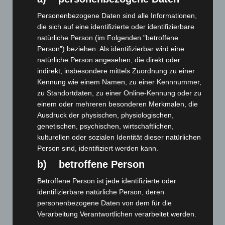
Personenbezogene Daten sind alle Informationen,
die sich auf eine identifizierte oder identifizierbare
natürliche Person (im Folgenden "betroffene
Person") beziehen. Als identifizierbar wird eine
natürliche Person angesehen, die direkt oder
indirekt, insbesondere mittels Zuordnung zu einer
Art.-Nr. 11210-1
Kennung wie einem Namen, zu einer Kennnummer,
tie, pure silk, jacquard woven
zu Standortdaten, zu einer Online-Kennung oder zu
einem oder mehreren besonderen Merkmalen, die
Price: 0,00 € plus tax & shipping
Ausdruck der physischen, physiologischen,
genetischen, psychischen, wirtschaftlichen,
kulturellen oder sozialen Identität dieser natürlichen
Person sind, identifiziert werden kann.
b) betroffene Person
Betroffene Person ist jede identifizierte oder
identifizierbare natürliche Person, deren
personenbezogene Daten von dem für die
Verarbeitung Verantwortlichen verarbeitet werden.