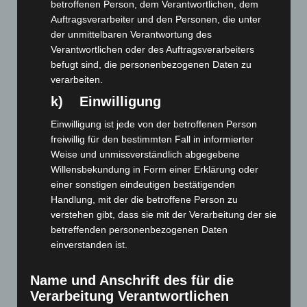
betroffenen Person, dem Verantwortlichen, dem
Auftragsverarbeiter und den Personen, die unter
der unmittelbaren Verantwortung des
Verantwortlichen oder des Auftragsverarbeiters
befugt sind, die personenbezogenen Daten zu
verarbeiten.
k) Einwilligung
Einwilligung ist jede von der betroffenen Person
freiwillig für den bestimmten Fall in informierter
Weise und unmissverständlich abgegebene
Willensbekundung in Form einer Erklärung oder
einer sonstigen eindeutigen bestätigenden
Art.-Nr. 11216-3
Handlung, mit der die betroffene Person zu
tie, pure silk, jacquard woven, 8,5 cm width,
smaler width available, quantity on request
verstehen gibt, dass sie mit der Verarbeitung der sie
betreffenden personenbezogenen Daten
Price: 5,00 € plus tax & shipping
einverstanden ist.
Name und Anschrift des für die
Verarbeitung Verantwortlichen