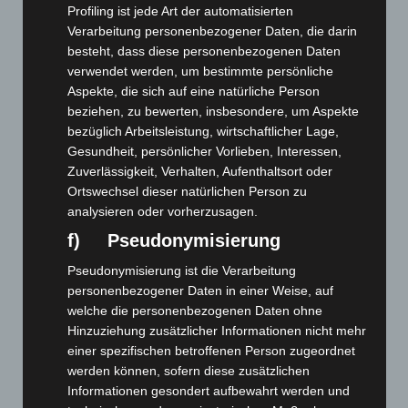
Profiling ist jede Art der automatisierten
Verarbeitung personenbezogener Daten, die darin
Art.-Nr. 11212-1
tie, pure silk, jacquard woven, 8,5 cm width,
besteht, dass diese personenbezogenen Daten
smaler width available, quantity on request
verwendet werden, um bestimmte persönliche
Aspekte, die sich auf eine natürliche Person
Price: 5,00 € plus tax & shipping
beziehen, zu bewerten, insbesondere, um Aspekte
bezüglich Arbeitsleistung, wirtschaftlicher Lage,
Gesundheit, persönlicher Vorlieben, Interessen,
Zuverlässigkeit, Verhalten, Aufenthaltsort oder
Ortswechsel dieser natürlichen Person zu
analysieren oder vorherzusagen.
f) Pseudonymisierung
Pseudonymisierung ist die Verarbeitung
personenbezogener Daten in einer Weise, auf
welche die personenbezogenen Daten ohne
Hinzuziehung zusätzlicher Informationen nicht mehr
einer spezifischen betroffenen Person zugeordnet
werden können, sofern diese zusätzlichen
Informationen gesondert aufbewahrt werden und
Art.-Nr. 11213-0