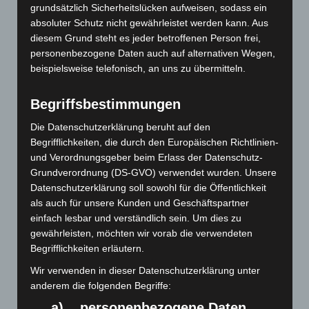
grundsätzlich Sicherheitslücken aufweisen, sodass ein
absoluter Schutz nicht gewährleistet werden kann. Aus
diesem Grund steht es jeder betroffenen Person frei,
personenbezogene Daten auch auf alternativen Wegen,
beispielsweise telefonisch, an uns zu übermitteln.
Begriffsbestimmungen
Die Datenschutzerklärung beruht auf den
Art.-Nr. 11209-1
Begrifflichkeiten, die durch den Europäischen Richtlinien-
tie, pure silk, jacquard woven, 8,5 cm width,
und Verordnungsgeber beim Erlass der Datenschutz-
smaler width available, quantity on request
Grundverordnung (DS-GVO) verwendet wurden. Unsere
Price: 5,00 € plus tax & shipping
Datenschutzerklärung soll sowohl für die Öffentlichkeit
als auch für unsere Kunden und Geschäftspartner
einfach lesbar und verständlich sein. Um dies zu
gewährleisten, möchten wir vorab die verwendeten
Begrifflichkeiten erläutern.
Wir verwenden in dieser Datenschutzerklärung unter
anderem die folgenden Begriffe:
a) personenbezogene Daten